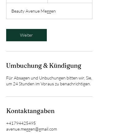
0
M
Beauty Avenue Meggen
i
n
.
Weiter
Umbuchung & Kündigung
Für Absagen und Unbuchungen bitten wir, Sie,
um 24 Stunden im Voraus zu benachrichtigen.
Kontaktangaben
+41794425495
avenue.meggen@gmail.com