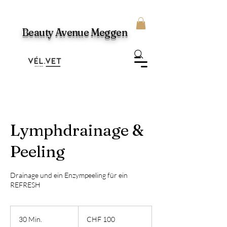
Beauty Avenue Meggen
Lymphdrainage &
Peeling
Drainage und ein Enzympeeling für ein
REFRESH
100
Schweizer
30 Min.
3
CHF 100
Franken