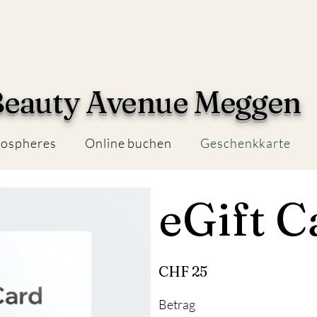
eauty Avenue Meggen
ospheres
Online buchen
Geschenkkarte
eGift C
CHF 25
Betrag