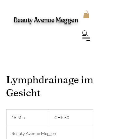
Beauty Avenue Meggen
Lymphdrainage im
Gesicht
50
Schweizer
15 Min.
1
CHF 50
Franken
5
M
Beauty Avenue Meggen
i