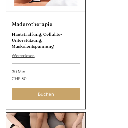
Maderotherapie
Hautstraffung, Cellulite-
Unterstützung,
Muskelentspannung
Weiterlesen
30 Min.
50
CHF 50
Schweizer
Franken
Buchen