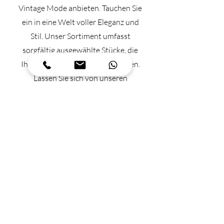
Vintage Mode anbieten. Tauchen Sie
ein in eine Welt voller Eleganz und
Stil. Unser Sortiment umfasst
sorgfältig ausgewählte Stücke, die
Ihre Persönlichkeit unterstreichen.
Lassen Sie sich von unseren
einzigartigen Kollektionen inspirieren
und finden Sie Ihren individuellen
Look in der VEL.VET Boutique.
Mo + Di
10-12 13-17
Mi 13-17
Fr 10-17