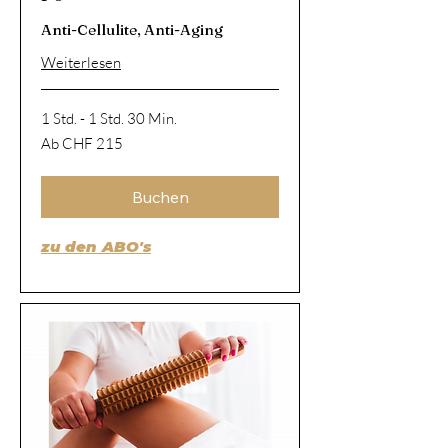
Anti-Cellulite, Anti-Aging
Weiterlesen
1 Std. - 1 Std. 30 Min.
Ab
Ab CHF 215
215
Schweizer
Franken
Buchen
zu den ABO's