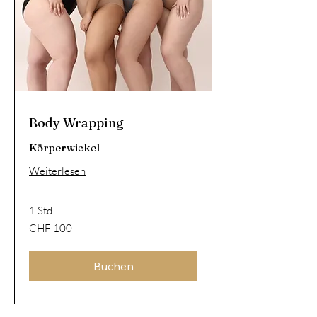
Body Wrapping
Körperwickel
Weiterlesen
1 Std.
100
CHF 100
Schweizer
Franken
Buchen