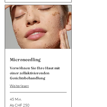
Microneedling
Verwöhnen Sie Ihre Haut mit
einer zellaktivierenden
Gesichtsbehandlung
Weiterlesen
45 Min.
Ab
Ab CHF 250
250