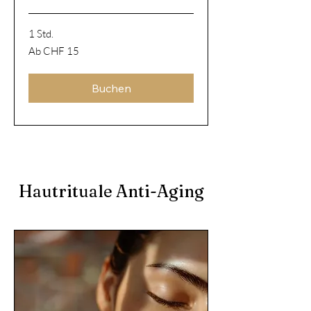
1 Std.
Ab
Ab CHF 15
15
Schweizer
Franken
Buchen
Hautrituale Anti-Aging