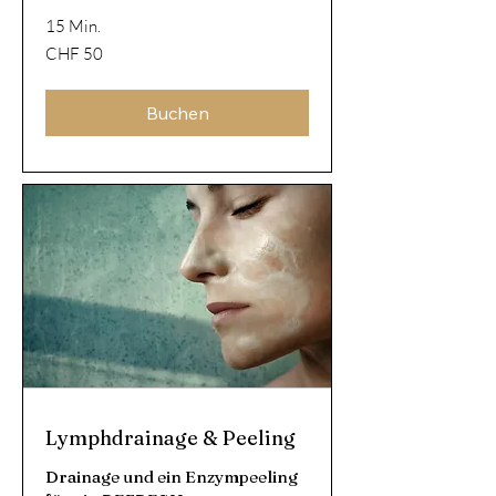
15 Min.
50
CHF 50
Schweizer
Franken
Buchen
Lymphdrainage & Peeling
Drainage und ein Enzympeeling