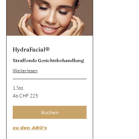
HydraFacial®
Straffende Gesichtsbehandlung
Weiterlesen
1 Std.
Ab
Ab CHF 225
225
Schweizer
Franken
Buchen
zu den ABO's