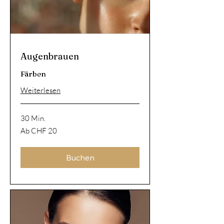
Augenbrauen
Färben
Weiterlesen
30 Min.
Ab
Ab CHF 20
20
Schweizer
Franken
Buchen