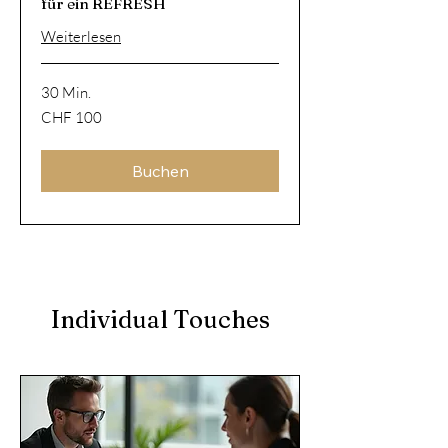
für ein REFRESH
Weiterlesen
30 Min.
100
CHF 100
Schweizer
Franken
Buchen
Individual Touches